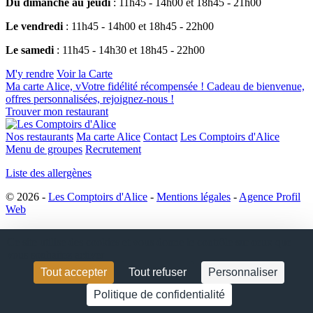
Du dimanche au jeudi
: 11h45 - 14h00 et 18h45 - 21h00
Le vendredi
: 11h45 - 14h00 et 18h45 - 22h00
Le samedi
: 11h45 - 14h30 et 18h45 - 22h00
M'y rendre
Voir la Carte
Ma carte Alice, v
V
otre fidélité récompensée !
Cadeau de bienvenue,
offres personnalisées, rejoignez-nous !
Trouver mon restaurant
Nos restaurants
Ma carte Alice
Contact
Les Comptoirs d'Alice
Menu de groupes
Recrutement
Liste des allergènes
© 2026 -
Les Comptoirs d'Alice
-
Mentions légales
-
Agence Profil
Web
Ce site utilise des cookies et vous donne le contrôle sur ceux que
vous souhaitez activer
Tout accepter
Tout refuser
Personnaliser
Politique de confidentialité