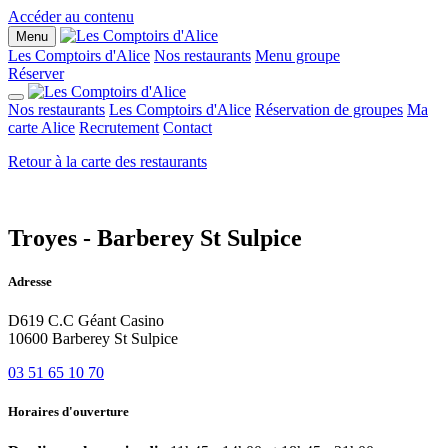
Panneau de gestion des cookies
Accéder au contenu
Menu
Les Comptoirs d'Alice
Nos restaurants
Menu groupe
Réserver
Nos restaurants
Les Comptoirs d'Alice
Réservation de groupes
Ma
carte Alice
Recrutement
Contact
Retour à la carte des restaurants
Troyes - Barberey St Sulpice
Adresse
D619 C.C Géant Casino
10600 Barberey St Sulpice
03 51 65 10 70
Horaires d'ouverture